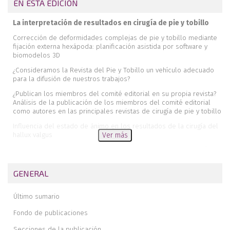
EN ESTA EDICIÓN
La interpretación de resultados en cirugía de pie y tobillo
Corrección de deformidades complejas de pie y tobillo mediante
fijación externa hexápoda: planificación asistida por software y
biomodelos 3D
¿Consideramos la Revista del Pie y Tobillo un vehículo adecuado
para la difusión de nuestros trabajos?
¿Publican los miembros del comité editorial en su propia revista?
Análisis de la publicación de los miembros del comité editorial
como autores en las principales revistas de cirugía de pie y tobillo
Influencia del estado de ánimo en los resultados de la cirugía del
hallux valgus
Ver más
Análisis de la sindesmosis tibioperonea empleando tomografía
axial computarizada convencional y dispositivo de carga simulada
ajustable
GENERAL
Pie cavo-varo sutil y cirugía de los tendones peroneos. ¿Mejora la
osteotomía de calcáneo los resultados clínicos?
Último sumario
Fijación externa de tipo hexápodo para la corrección de un pie
Fondo de publicaciones
zambo neurológico
Secciones de la publicación
Rotura aguda del tendón tibial posterior: descripción de un caso