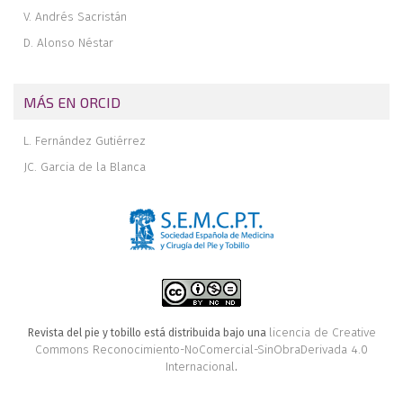
V. Andrés Sacristán
D. Alonso Néstar
MÁS EN ORCID
L. Fernández Gutiérrez
JC. Garcia de la Blanca
licencia de Creative
Revista del pie y tobillo está distribuida bajo una
Commons Reconocimiento-NoComercial-SinObraDerivada 4.0
Internacional
.