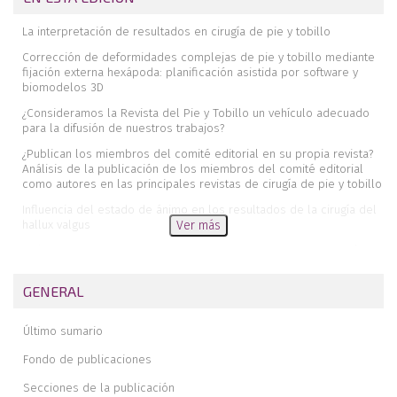
La interpretación de resultados en cirugía de pie y tobillo
Corrección de deformidades complejas de pie y tobillo mediante
fijación externa hexápoda: planificación asistida por software y
biomodelos 3D
¿Consideramos la Revista del Pie y Tobillo un vehículo adecuado
para la difusión de nuestros trabajos?
¿Publican los miembros del comité editorial en su propia revista?
Análisis de la publicación de los miembros del comité editorial
como autores en las principales revistas de cirugía de pie y tobillo
Influencia del estado de ánimo en los resultados de la cirugía del
hallux valgus
Ver más
Análisis de la sindesmosis tibioperonea empleando tomografía
axial computarizada convencional y dispositivo de carga simulada
ajustable
GENERAL
Pie cavo-varo sutil y cirugía de los tendones peroneos. ¿Mejora la
osteotomía de calcáneo los resultados clínicos?
Último sumario
Fijación externa de tipo hexápodo para la corrección de un
Fondo de publicaciones
pie zambo neurológico
Secciones de la publicación
Rotura aguda del tendón tibial posterior: descripción de un caso