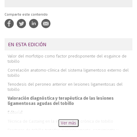
Comparte este contenido
EN ESTA EDICIÓN
Valor del morfotipo como factor predisponente del esguince de
tobillo
Correlación anatomo-clínica del sistema ligamentoso externo del
tobillo
Tenodesis del peroneo anterior en lesiones ligamentosas del
tobillo
Valoración diagnóstica y terapéutica de las lesiones
ligamentosas agudas del tobillo
Editorial
Técnica de Castaing en la inestabilidad crónica de tobillo
Ver más
Fracturas de tobillo tratadas quirúrgicamente, seguimiento y
resultados con más de cuatro años de evolución