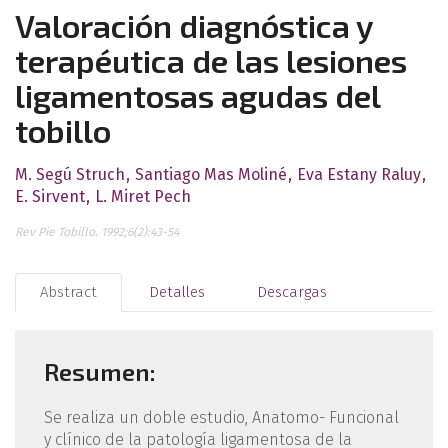
Valoración diagnóstica y
terapéutica de las lesiones
ligamentosas agudas del
tobillo
M. Segú Struch
Santiago Mas Moliné
Eva Estany Raluy
E. Sirvent
L. Miret Pech
Rev Pie Tobillo. 1992;6(2):43-54
Abstract
Detalles
Descargas
Resumen:
Se realiza un doble estudio, Anatomo- Funcional
y clínico de la patología ligamentosa de la