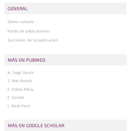
Revisión a un año de 100 casos de fracturas maleolares tratadas y
GENERAL
documentadas según la técnica A.O.
Resultados a medio-largo plazo de luxaciones subastragalinas con
Último sumario
epidemiología atípica
Fondo de publicaciones
Osteocondritis y osteonecrosis de astrágalo
Secciones de la publicación
MÁS EN PUBMED
M. Segú Struch
S. Mas Moliné
E. Estany Raluy
E. Sirvent
L. Miret Pech
MÁS EN GOOGLE SCHOLAR