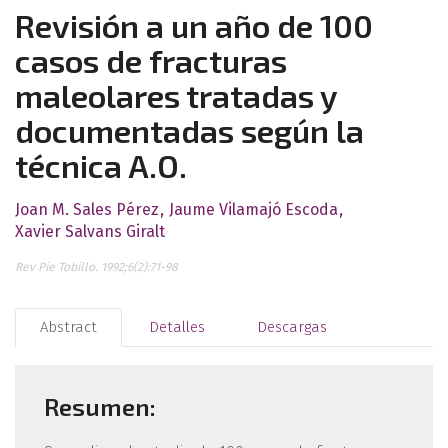
Revisión a un año de 100
casos de fracturas
maleolares tratadas y
documentadas según la
técnica A.O.
Joan M. Sales Pérez
Jaume Vilamajó Escoda
Xavier Salvans Giralt
Rev Pie Tobillo. 1992;6(2):71-98
Abstract
Detalles
Descargas
Resumen: