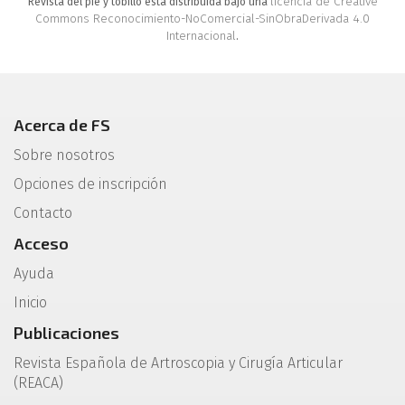
licencia de Creative
Revista del pie y tobillo está distribuida bajo una
Commons Reconocimiento-NoComercial-SinObraDerivada 4.0
Internacional
.
Acerca de FS
Sobre nosotros
Opciones de inscripción
Contacto
Acceso
Ayuda
Inicio
Publicaciones
Revista Española de Artroscopia y Cirugía Articular
(REACA)