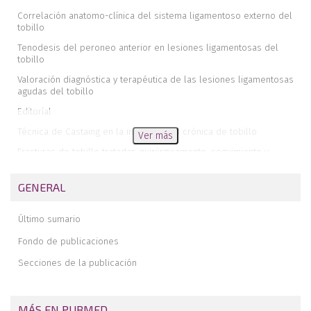
Correlación anatomo-clínica del sistema ligamentoso externo del
tobillo
Tenodesis del peroneo anterior en lesiones ligamentosas del
tobillo
Valoración diagnóstica y terapéutica de las lesiones ligamentosas
agudas del tobillo
Editorial
Técnica de Castaing en la inestabilidad crónica de tobillo
Ver más
Fracturas de tobillo tratadas quirúrgicamente, seguimiento y
resultados con más de cuatro años de evolución
Revisión a un año de 100 casos de fracturas maleolares
GENERAL
tratadas y documentadas según la técnica A.O.
Resultados a medio-largo plazo de luxaciones subastragalinas con
Último sumario
epidemiología atípica
Fondo de publicaciones
Osteocondritis y osteonecrosis de astrágalo
Secciones de la publicación
MÁS EN PUBMED