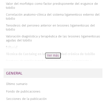
Valor del morfotipo como factor predisponente del esguince de
tobillo
Correlación anatomo-clínica del sistema ligamentoso externo del
tobillo
Tenodesis del peroneo anterior en lesiones ligamentosas del
tobillo
Valoración diagnóstica y terapéutica de las lesiones ligamentosas
agudas del tobillo
Editorial
Técnica de Castaing en la inestabilidad crónica de tobillo
Ver más
Fracturas de tobillo tratadas quirúrgicamente, seguimiento y
resultados con más de cuatro años de evolución
Revisión a un año de 100 casos de fracturas maleolares tratadas y
GENERAL
documentadas según la técnica A.O.
Resultados a medio-largo plazo de luxaciones subastragalinas con
Último sumario
epidemiología atípica
Fondo de publicaciones
Osteocondritis y osteonecrosis de astrágalo
Secciones de la publicación