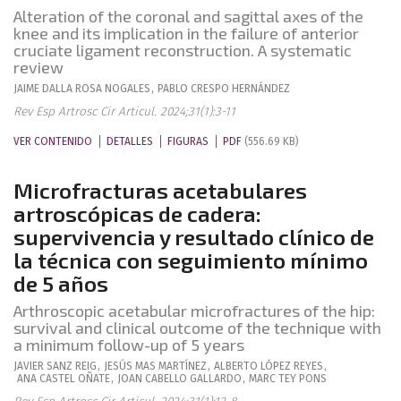
Alteration of the coronal and sagittal axes of the
knee and its implication in the failure of anterior
cruciate ligament reconstruction. A systematic
review
JAIME
DALLA ROSA NOGALES
,
PABLO
CRESPO HERNÁNDEZ
Rev Esp Artrosc Cir Articul. 2024;31(1):3-11
VER CONTENIDO
DETALLES
FIGURAS
PDF
(556.69 KB)
Microfracturas acetabulares
artroscópicas de cadera:
supervivencia y resultado clínico de
la técnica con seguimiento mínimo
de 5 años
Arthroscopic acetabular microfractures of the hip:
survival and clinical outcome of the technique with
a minimum follow-up of 5 years
JAVIER
SANZ REIG
,
JESÚS
MAS MARTÍNEZ
,
ALBERTO
LÓPEZ REYES
,
ANA
CASTEL OÑATE
,
JOAN
CABELLO GALLARDO
,
MARC
TEY PONS