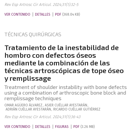
Rev Esp Artrosc Cir Articul. 2024;31(1):32-5
VER CONTENIDO
DETALLES
PDF
(368.04 KB)
TÉCNICAS QUIRÚRGICAS
Tratamiento de la inestabilidad de
hombro con defectos óseos
mediante la combinación de las
técnicas artroscópicas de tope óseo
y remplissage
Treatment of shoulder instability with bone defects
using a combination of arthroscopic bone block and
remplissage techniques
OMAR
AGÜERO ÁLVAREZ
,
ASIER
CUÉLLAR AYESTARÁN
,
ADRIÁN
CUÉLLAR AYESTARÁN
,
RICARDO
CUÉLLAR GUTIÉRREZ
Rev Esp Artrosc Cir Articul. 2024;31(1):36-43
VER CONTENIDO
DETALLES
FIGURAS
PDF
(3.26 MB)