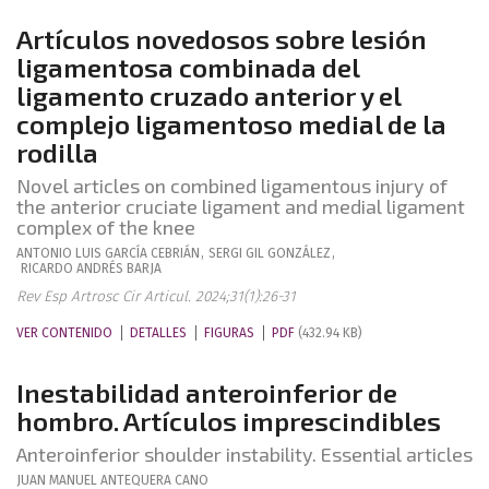
Artículos novedosos sobre lesión
ligamentosa combinada del
ligamento cruzado anterior y el
complejo ligamentoso medial de la
rodilla
Novel articles on combined ligamentous injury of
the anterior cruciate ligament and medial ligament
complex of the knee
ANTONIO LUIS
GARCÍA CEBRIÁN
,
SERGI
GIL GONZÁLEZ
,
RICARDO
ANDRÉS BARJA
Rev Esp Artrosc Cir Articul. 2024;31(1):26-31
VER CONTENIDO
DETALLES
FIGURAS
PDF
(432.94 KB)
Inestabilidad anteroinferior de
hombro. Artículos imprescindibles
Anteroinferior shoulder instability. Essential articles
JUAN MANUEL
ANTEQUERA CANO