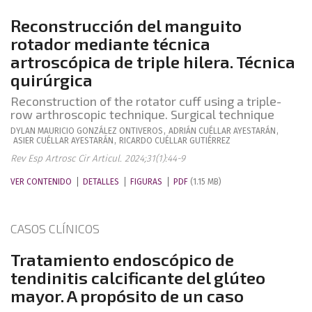
Reconstrucción del manguito
rotador mediante técnica
artroscópica de triple hilera. Técnica
quirúrgica
Reconstruction of the rotator cuff using a triple-
row arthroscopic technique. Surgical technique
DYLAN MAURICIO
GONZÁLEZ ONTIVEROS
,
ADRIÁN
CUÉLLAR AYESTARÁN
,
ASIER
CUÉLLAR AYESTARÁN
,
RICARDO
CUÉLLAR GUTIÉRREZ
Rev Esp Artrosc Cir Articul. 2024;31(1):44-9
VER CONTENIDO
DETALLES
FIGURAS
PDF
(1.15 MB)
CASOS CLÍNICOS
Tratamiento endoscópico de
tendinitis calcificante del glúteo
mayor. A propósito de un caso