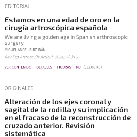
EDITORIAL
Estamos en una edad de oro en la
cirugía artroscópica española
We are living a golden age in Spanish arthroscopic
surgery
MIGUEL ÁNGEL
RUIZ IBÁN
Rev Esp Artrosc Cir Articul. 2024;31(1):1-2
VER CONTENIDO
DETALLES
FIGURAS
PDF
(332.06 KB)
ORIGINALES
Alteración de los ejes coronal y
sagital de la rodilla y su implicación
en el fracaso de la reconstrucción de
cruzado anterior. Revisión
sistemática