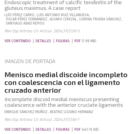
Endoscopic treatment of calcific tendinitis of the
gluteus maximus. A case report
LUÍS
PÉREZ CARRO
,
LUIS ANTONIO
RUIZ VILLANUEVA
,
ÓSCAR
PÉREZ FERNÁNDEZ
,
ALVARO
CEREZAL
,
LORENA
TRUEBA SÁNCHEZ
,
SANTIAGO
ABAD REPISO
Rev Esp Artrosc Cir Articul. 2024;31(1):50-5
VER CONTENIDO
DETALLES
FIGURAS
PDF
(1.98 MB)
IMAGEN DE PORTADA
Menisco medial discoide incompleto
con coalescencia con el ligamento
cruzado anterior
Incomplete discoid medial meniscus presenting
coalescence with the anterior cruciate ligaments
ENRIQUE
SÁNCHEZ MUÑOZ
,
BEATRIZ
LOZANO HERNANZ
Rev Esp Artrosc Cir Articul. 2024;31(1):56-7
VER CONTENIDO
DETALLES
FIGURAS
PDF
(447.76 KB)