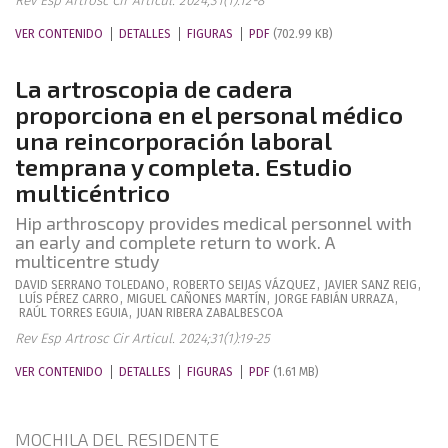
Rev Esp Artrosc Cir Articul. 2024;31(1):12-8
VER CONTENIDO
DETALLES
FIGURAS
PDF
(702.99 KB)
La artroscopia de cadera
proporciona en el personal médico
una reincorporación laboral
temprana y completa. Estudio
multicéntrico
Hip arthroscopy provides medical personnel with
an early and complete return to work. A
multicentre study
DAVID
SERRANO TOLEDANO
,
ROBERTO
SEIJAS VÁZQUEZ
,
JAVIER
SANZ REIG
,
LUÍS
PÉREZ CARRO
,
MIGUEL
CAÑONES MARTÍN
,
JORGE
FABIÁN URRAZA
,
RAÚL
TORRES EGUIA
,
JUAN
RIBERA ZABALBESCOA
Rev Esp Artrosc Cir Articul. 2024;31(1):19-25
VER CONTENIDO
DETALLES
FIGURAS
PDF
(1.61 MB)
MOCHILA DEL RESIDENTE