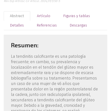
Rev Esp Artrosc Cir Articul. 2024;31(1):50-5
Abstract
Artículo
Figuras y tablas
Detalles
Referencias
Descargas
Resumen:
La tendinitis calcificante es una patología
frecuente; en cambio, su prevalencia y
localización en el tendón del glúteo mayor es
extremadamente rara y se dispone de escasa
bibliografía sobre su tratamiento. Presentamos
un caso de una mujer de 46 años que
presentaba dolor en la región posterolateral de
la cadera, junto con radiculopatía ipsilateral,
secundarios a tendinitis calcificante del glúteo
mayor. Debido a la gravedad, cronicidad y
resistencia de los síntomas, se realizó