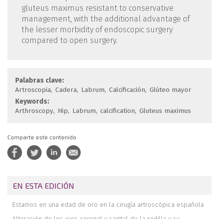
gluteus maximus resistant to conservative
management, with the additional advantage of
the lesser morbidity of endoscopic surgery
compared to open surgery.
Palabras clave:
Artroscopia
Cadera
Labrum
Calcificación
Glúteo mayor
Keywords:
Arthroscopy
Hip
Labrum
calcification
Gluteus maximus
Comparte este contenido
EN ESTA EDICIÓN
Estamos en una edad de oro en la cirugía artroscópica española
Alteración de los ejes coronal y sagital de la rodilla y su