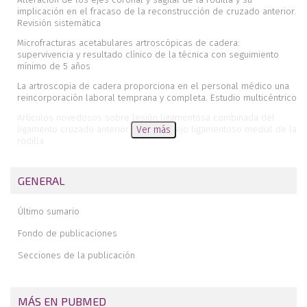
implicación en el fracaso de la reconstrucción de cruzado anterior.
Revisión sistemática
Microfracturas acetabulares artroscópicas de cadera:
supervivencia y resultado clínico de la técnica con seguimiento
mínimo de 5 años
La artroscopia de cadera proporciona en el personal médico una
reincorporación laboral temprana y completa. Estudio multicéntrico
Artículos novedosos sobre lesión ligamentosa combinada del
ligamento cruzado anterior y el complejo ligamentoso medial de la
Ver más
rodilla
Inestabilidad anteroinferior de hombro. Artículos imprescindibles
GENERAL
Tratamiento de la inestabilidad de hombro con defectos óseos
mediante la combinación de las técnicas artroscópicas de tope
óseo y remplissage
Último sumario
Reconstrucción del manguito rotador mediante técnica
Fondo de publicaciones
artroscópica de triple hilera. Técnica quirúrgica
Secciones de la publicación
Tratamiento endoscópico de tendinitis calcificante del
glúteo mayor. A propósito de un caso
Menisco medial discoide incompleto con coalescencia con el
ligamento cruzado anterior
MÁS EN PUBMED