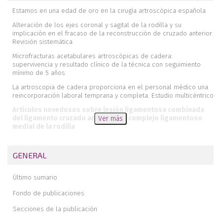
Estamos en una edad de oro en la cirugía artroscópica española
Alteración de los ejes coronal y sagital de la rodilla y su
implicación en el fracaso de la reconstrucción de cruzado anterior.
Revisión sistemática
Microfracturas acetabulares artroscópicas de cadera:
supervivencia y resultado clínico de la técnica con seguimiento
mínimo de 5 años
La artroscopia de cadera proporciona en el personal médico una
reincorporación laboral temprana y completa. Estudio multicéntrico
Artículos novedosos sobre lesión ligamentosa combinada
del ligamento cruzado anterior y el complejo ligamentoso
Ver más
medial de la rodilla
Inestabilidad anteroinferior de hombro. Artículos imprescindibles
GENERAL
Tratamiento de la inestabilidad de hombro con defectos óseos
mediante la combinación de las técnicas artroscópicas de tope
óseo y remplissage
Último sumario
Reconstrucción del manguito rotador mediante técnica
Fondo de publicaciones
artroscópica de triple hilera. Técnica quirúrgica
Secciones de la publicación
Tratamiento endoscópico de tendinitis calcificante del glúteo
mayor. A propósito de un caso