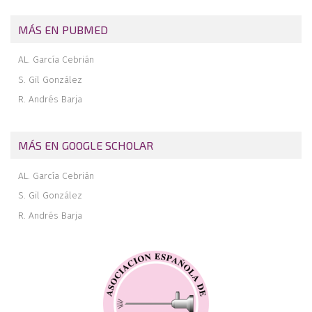
Menisco medial discoide incompleto con coalescencia con el
ligamento cruzado anterior
MÁS EN PUBMED
AL. García Cebrián
S. Gil González
R. Andrés Barja
MÁS EN GOOGLE SCHOLAR
AL. García Cebrián
S. Gil González
R. Andrés Barja