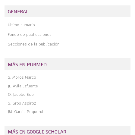
Artroplastia de codo en casos extremos y artrosis postraumática
GENERAL
Factores que influyeron en la duración de la baja laboral por
esguince cervical a consecuencia de accidente laboral in itinere
Último sumario
durante 2019
Fondo de publicaciones
Secciones de la publicación
MÁS EN PUBMED
S. Moros Marco
JL. Ávila Lafuente
O. Jacobo Edo
S. Gros Aspiroz
JM. García Pequerul
MÁS EN GOOGLE SCHOLAR