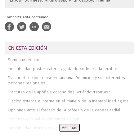
Elbow
Stiffness
Arthrolysis
Arthroscopy
Trauma
Comparte este contenido
EN ESTA EDICIÓN
Somos un equipo
Inestabilidad posterolateral aguda de codo: tríada terrible
Fractura-luxación transolecraneana. Definición y sus diferentes
patrones lesionales
Fracturas de la apófisis coronoides, ¿cuándo tratarlas?
Fijación externa e interna en el manejo de la inestabilidad aguda
Opciones ante el fracaso de la prótesis de la cabeza radial
Fracturas coronales del húmero distal
Ver más
Inestabilidad crónica del codo
Rigidez de codo postraumática y artrólisis artroscópica