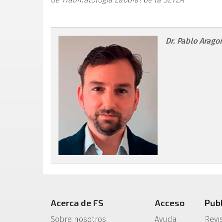
retla.08115.fs2506010-f
Dr. Pablo Arag
Acerca de FS
Acceso
Pub
Sobre nosotros
Ayuda
Revi