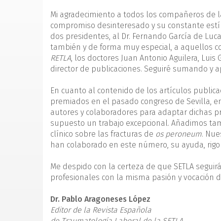
Mi agradecimiento a todos los compañeros de la 
compromiso desinteresado y su constante estí
dos presidentes, al Dr. Fernando García de Lucas
también y de forma muy especial, a aquellos c
RETLA
, los doctores Juan Antonio Aguilera, Luis
director de publicaciones. Seguiré sumando y a
En cuanto al contenido de los artículos public
premiados en el pasado congreso de Sevilla, en
autores y colaboradores para adaptar dichas p
supuesto un trabajo excepcional. Añadimos tam
clínico sobre las fracturas de
os peroneum
. Nue
han colaborado en este número, su ayuda, rigor 
Me despido con la certeza de que SETLA seguir
profesionales con la misma pasión y vocación de
Dr. Pablo Aragoneses López
Editor de la Revista Española
de Traumatología Laboral de la SETLA