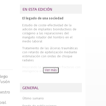
EN ESTA EDICIÓN
El legado de una sociedad
Estudio de coste-efectividad de la
adición de implantes bioinductivos de
colágeno a las reparaciones del
manguito rotador del hombro en el
medio laboral
Tratamiento de las úlceras traumáticas
con retardo de epitelización mediante
estimulación con ondas de choque
radiales
Mejorando la detección de fracturas con
Ver más
inteligencia artificial
legio
Gestión del cambio en la implantación de
fusión
un nuevo modelo asistencial híbrido
GENERAL
Aportación de la ecografía en la
uestro
evaluación de las lesiones en pacientes
con hombro doloroso que acuden a
Último sumario
urgencias
ral.
Fondo de publicaciones