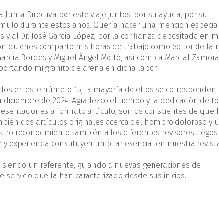
Junta Directiva por este viaje juntos, por su ayuda, por su
mulo durante estos años. Quería hacer una mención especial
 y al Dr. José García López, por la confianza depositada en mí
on quienes comparto mis horas de trabajo como editor de la r
 García Bordes y Miguel Ángel Moltó, así como a Marcial Zamor
portando mi granito de arena en dicha labor.
ados en este número 15, la mayoría de ellos se corresponden 
 diciembre de 2024. Agradezco el tiempo y la dedicación de t
resentaciones a formato artículo, somos conscientes de que 
bién dos artículos originales acerca del hombro doloroso y 
stro reconocimiento también a los diferentes revisores ciego
y experiencia constituyen un pilar esencial en nuestra revista
á siendo un referente, guiando a nuevas generaciones de
 servicio que la han caracterizado desde sus inicios.