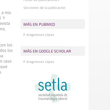
Evaluación del paciente con hombro
doloroso: análisis comparativo de los
Secciones de la publicación
hallazgos por ecografía y resonancia
 a mis
magnética para el diagnóstico de las
. Y
lesiones del hombro
evista
MÁS EN PUBMED
Paseando con un hexápodo en cada
ano,
pierna
P. Aragoneses López
Fractura de os peroneum: diagnóstico
infrecuente
con los
odos los
MÁS EN GOOGLE SCHOLAR
ha
un caso
P. Aragoneses López
s que
.