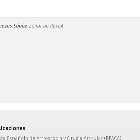
igura1.png
oneses López
.
Editor de RETLA
licaciones
sta Española de Artroscopia y Cirugía Articular (REACA)