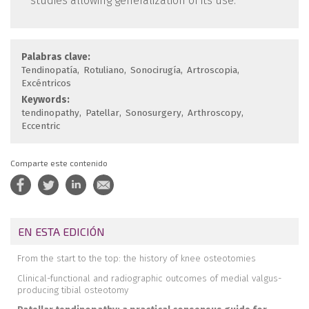
studies allowing generalization of its use.
Palabras clave:
Tendinopatía
Rotuliano
Sonocirugía
Artroscopia
Excéntricos
Keywords:
tendinopathy
Patellar
Sonosurgery
Arthroscopy
Eccentric
Comparte este contenido
EN ESTA EDICIÓN
From the start to the top: the history of knee osteotomies
Clinical-functional and radiographic outcomes of medial valgus-
producing tibial osteotomy