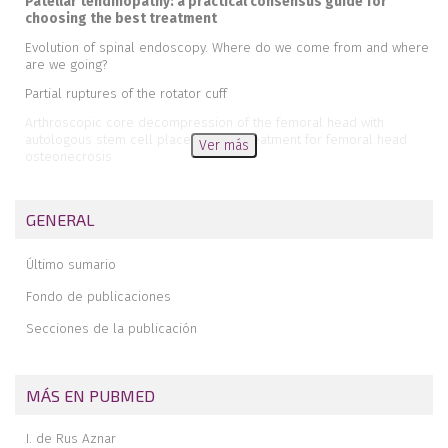
Patellar tendinopathy: a practical consensus guide for
choosing the best treatment
Evolution of spinal endoscopy. Where do we come from and where
are we going?
Partial ruptures of the rotator cuff
Arthroscopic core decompression of the femoral head with
autologous stem cell placement as treatment for femoral head
Ver más
osteonecrosis
Extraarticular plasty as sole maneuver in the correction of
rotational instability due to rupture of the anterior cruciate ligament
GENERAL
in an elderly patient
Fully arthroscopic osteosynthesis with button placement in acute
Último sumario
anterior glenoid fracture: a case report
Arthroscopic visualization of the popliteal hiatus and localization of
Fondo de publicaciones
an intraarticular free body
Secciones de la publicación
MÁS EN PUBMED
I. de Rus Aznar