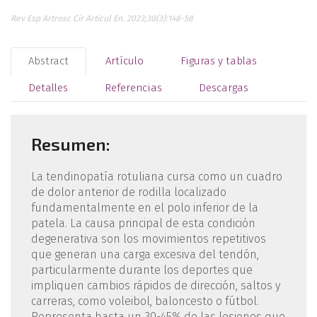
Rev Esp Artrosc Cir Articul En. 2023;30(3):148-58
Abstract
Artículo
Figuras y tablas
Detalles
Referencias
Descargas
Resumen:
La tendinopatía rotuliana cursa como un cuadro
de dolor anterior de rodilla localizado
fundamentalmente en el polo inferior de la
patela. La causa principal de esta condición
degenerativa son los movimientos repetitivos
que generan una carga excesiva del tendón,
particularmente durante los deportes que
impliquen cambios rápidos de dirección, saltos y
carreras, como voleibol, baloncesto o fútbol.
Representa hasta un 30-45% de las lesiones que