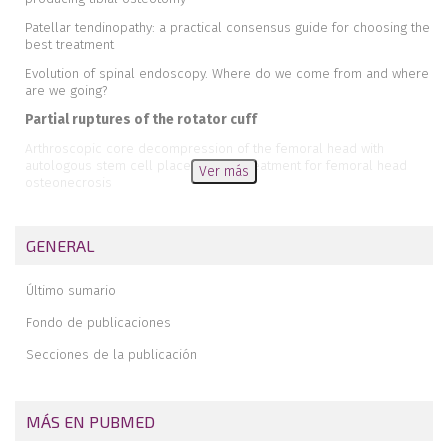
Patellar tendinopathy: a practical consensus guide for choosing the
best treatment
Evolution of spinal endoscopy. Where do we come from and where
are we going?
Partial ruptures of the rotator cuff
Arthroscopic core decompression of the femoral head with
autologous stem cell placement as treatment for femoral head
Ver más
osteonecrosis
Extraarticular plasty as sole maneuver in the correction of
rotational instability due to rupture of the anterior cruciate ligament
GENERAL
in an elderly patient
Fully arthroscopic osteosynthesis with button placement in acute
Último sumario
anterior glenoid fracture: a case report
Arthroscopic visualization of the popliteal hiatus and localization of
Fondo de publicaciones
an intraarticular free body
Secciones de la publicación
MÁS EN PUBMED