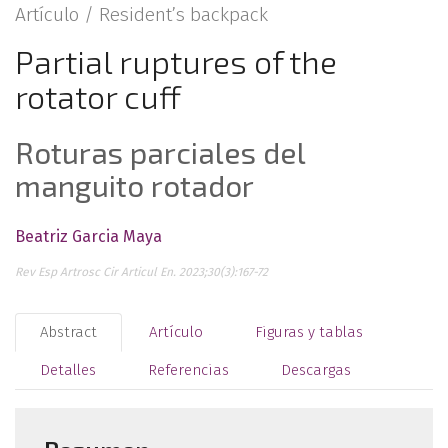
Artículo /
Resident’s backpack
Partial ruptures of the
rotator cuff
Roturas parciales del
manguito rotador
Beatriz Garcia Maya
Rev Esp Artrosc Cir Articul En. 2023;30(3):167-72
Abstract
Artículo
Figuras y tablas
Detalles
Referencias
Descargas