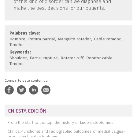
of this kind of disorder can we diagnose and
make the best decisions for our patients.
Palabras clave:
Hombro
Rotura parcial
Manguito rotador
Cable rotador
Tendón
Keywords:
Shoulder
Partial rupture
Rotator cuff
Rotator cable
Tendon
Comparte este contenido
EN ESTA EDICIÓN
From the start to the top: the history of knee osteotomies
Clinical-functional and radiographic outcomes of medial valgus-
producing tibial osteotomy