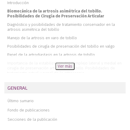
Introducción
Biomecánica de la artrosis asimétrica del tobillo.
Posibilidades de Cirugía de Preservación Articular
Diagnóstico y posibilidades de tratamiento conservador en la
artrosis asimétrica del tobillo
Manejo de la artrosis en varo de tobillo
Posibilidades de cirugía de preservación del tobillo en valgo
Papel de la artrodiastasis en la artrosis de tobillo
Importancia de la estabilización del complejo lateral y medial en
Ver más
cirugía de preservación articular del tobillo. Posibilidades de
tratamiento actual y papel de la artroscopia
Manejo de la Pseudoartrosis y consolidación viciosa del peroné
GENERAL
Posibilidades de cirugía de conservación articular del tobillo lejos
del tobillo
Último sumario
Potenciales complicaciones de la cirugía de preservación articular
y sus soluciones
Fondo de publicaciones
Secciones de la publicación