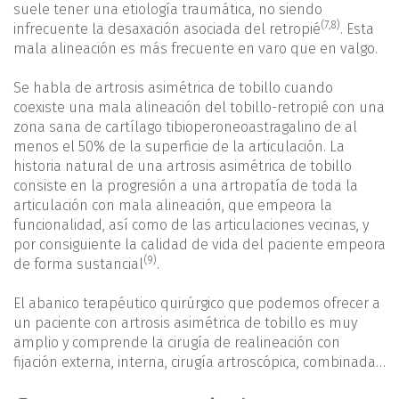
suele tener una etiología traumática, no siendo
(
7
,
8
)
infrecuente la desaxación asociada del retropié
. Esta
mala alineación es más frecuente en varo que en valgo.
Se habla de artrosis asimétrica de tobillo cuando
coexiste una mala alineación del tobillo-retropié con una
zona sana de cartílago tibioperoneoastragalino de al
menos el 50% de la superficie de la articulación. La
historia natural de una artrosis asimétrica de tobillo
consiste en la progresión a una artropatía de toda la
articulación con mala alineación, que empeora la
funcionalidad, así como de las articulaciones vecinas, y
por consiguiente la calidad de vida del paciente empeora
(9)
de forma sustancial
.
El abanico terapéutico quirúrgico que podemos ofrecer a
un paciente con artrosis asimétrica de tobillo es muy
amplio y comprende la cirugía de realineación con
fijación externa, interna, cirugía artroscópica, combinada…