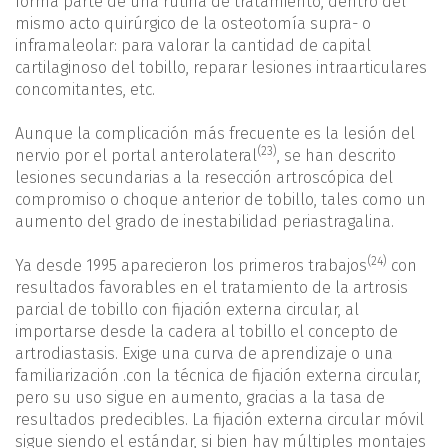
forma parte de una rutina de tratamiento, dentro del
mismo acto quirúrgico de la osteotomía supra- o
inframaleolar: para valorar la cantidad de capital
cartilaginoso del tobillo, reparar lesiones intraarticulares
concomitantes, etc.
Aunque la complicación más frecuente es la lesión del
(23)
nervio por el portal anterolateral
, se han descrito
lesiones secundarias a la resección artroscópica del
compromiso o choque anterior de tobillo, tales como un
aumento del grado de inestabilidad periastragalina.
(24)
Ya desde 1995 aparecieron los primeros trabajos
con
resultados favorables en el tratamiento de la artrosis
parcial de tobillo con fijación externa circular, al
importarse desde la cadera al tobillo el concepto de
artrodiastasis. Exige una curva de aprendizaje o una
familiarización .con la técnica de fijación externa circular,
pero su uso sigue en aumento, gracias a la tasa de
resultados predecibles. La fijación externa circular móvil
sigue siendo el estándar, si bien hay múltiples montajes