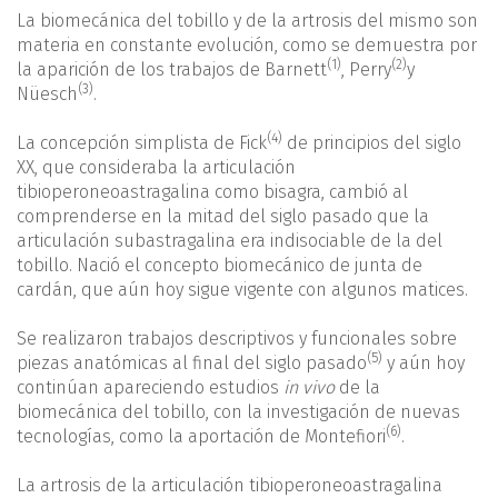
La biomecánica del tobillo y de la artrosis del mismo son
materia en constante evolución, como se demuestra por
(1)
(2)
la aparición de los trabajos de Barnett
, Perry
y
(3)
Nüesch
.
(4)
La concepción simplista de Fick
de principios del siglo
XX, que consideraba la articulación
tibioperoneoastragalina como bisagra, cambió al
comprenderse en la mitad del siglo pasado que la
articulación subastragalina era indisociable de la del
tobillo. Nació el concepto biomecánico de junta de
cardán, que aún hoy sigue vigente con algunos matices.
Se realizaron trabajos descriptivos y funcionales sobre
(5)
piezas anatómicas al final del siglo pasado
y aún hoy
continúan apareciendo estudios
in vivo
de la
biomecánica del tobillo, con la investigación de nuevas
(6)
tecnologías, como la aportación de Montefiori
.
La artrosis de la articulación tibioperoneoastragalina