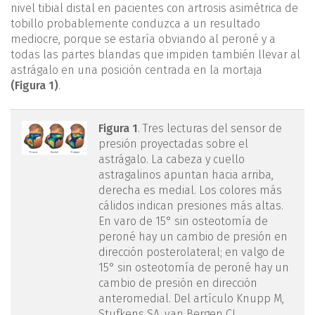
nivel tibial distal en pacientes con artrosis asimétrica de
tobillo probablemente conduzca a un resultado
mediocre, porque se estaría obviando al peroné y a
todas las partes blandas que impiden también llevar al
astrágalo en una posición centrada en la mortaja
(Figura 1)
.
figura1.png
Figura 1
. Tres lecturas del sensor de
presión proyectadas sobre el
astrágalo. La cabeza y cuello
astragalinos apuntan hacia arriba,
derecha es medial. Los colores más
cálidos indican presiones más altas.
En varo de 15° sin osteotomía de
peroné hay un cambio de presión en
dirección posterolateral; en valgo de
15° sin osteotomía de peroné hay un
cambio de presión en dirección
anteromedial. Del artículo Knupp M,
Stufkens SA, van Bergen CJ,