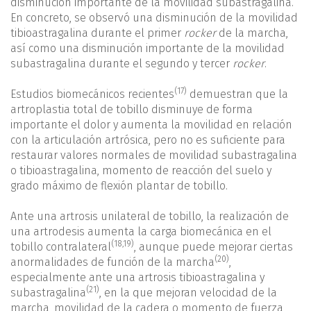
disminución importante de la movilidad subastragalina.
En concreto, se observó una disminución de la movilidad
tibioastragalina durante el primer
rocker
de la marcha,
así como una disminución importante de la movilidad
subastragalina durante el segundo y tercer
rocker
.
(17)
Estudios biomecánicos recientes
demuestran que la
artroplastia total de tobillo disminuye de forma
importante el dolor y aumenta la movilidad en relación
con la articulación artrósica, pero no es suficiente para
restaurar valores normales de movilidad subastragalina
o tibioastragalina, momento de reacción del suelo y
grado máximo de flexión plantar de tobillo.
Ante una artrosis unilateral de tobillo, la realización de
una artrodesis aumenta la carga biomecánica en el
(
18
,
19
)
tobillo contralateral
, aunque puede mejorar ciertas
(20)
anormalidades de función de la marcha
,
especialmente ante una artrosis tibioastragalina y
(21)
subastragalina
, en la que mejoran velocidad de la
marcha, movilidad de la cadera o momento de fuerza