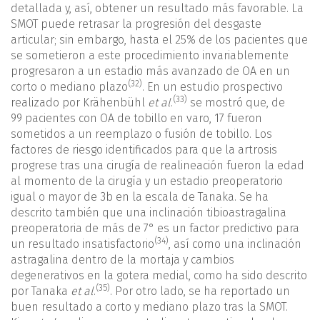
detallada y, así, obtener un resultado más favorable. La
SMOT puede retrasar la progresión del desgaste
articular; sin embargo, hasta el 25% de los pacientes que
se sometieron a este procedimiento invariablemente
progresaron a un estadio más avanzado de OA en un
(32)
corto o mediano plazo
. En un estudio prospectivo
(33)
realizado por Krähenbühl
et al
.
se mostró que, de
99 pacientes con OA de tobillo en varo, 17 fueron
sometidos a un reemplazo o fusión de tobillo. Los
factores de riesgo identificados para que la artrosis
progrese tras una cirugía de realineación fueron la edad
al momento de la cirugía y un estadio preoperatorio
igual o mayor de 3b en la escala de Tanaka. Se ha
descrito también que una inclinación tibioastragalina
preoperatoria de más de 7° es un factor predictivo para
(34)
un resultado insatisfactorio
, así como una inclinación
astragalina dentro de la mortaja y cambios
degenerativos en la gotera medial, como ha sido descrito
(35)
por Tanaka
et al
.
. Por otro lado, se ha reportado un
buen resultado a corto y mediano plazo tras la SMOT.