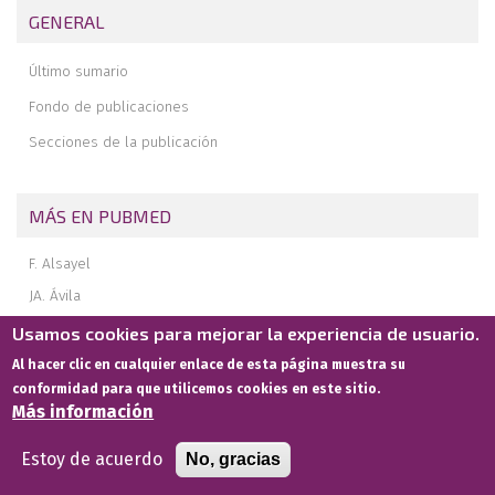
GENERAL
Posibilidades de cirugía de conservación articular del tobillo lejos
del tobillo
Último sumario
Potenciales complicaciones de la cirugía de preservación articular
y sus soluciones
Fondo de publicaciones
Secciones de la publicación
MÁS EN PUBMED
F. Alsayel
JA. Ávila
S. Tejero
Usamos cookies para mejorar la experiencia de usuario.
M. Wiewiorski
Al hacer clic en cualquier enlace de esta página muestra su
M. Herrera Pérez
conformidad para que utilicemos cookies en este sitio.
Más información
V. Valderrábano
Estoy de acuerdo
No, gracias
MÁS EN GOOGLE SCHOLAR