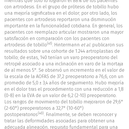
mientras que solo lo lograron el 88% de los pacientes
con artrodesis. En el grupo de prótesis de tobillo hubo
una mejoría significativa en el dolor; por otro lado, los
pacientes con artrodesis reportaron una disminución
importante en la funcionalidad cotidiana. En general, los
pacientes con reemplazo articular mostraron una mayor
satisfacción en comparación con los pacientes con
(41)
artrodesis de tobillo
. Hintermann
et al
. publicaron sus
resultados sobre una cohorte de 1.244 artroplastias de
tobillo; de estas, 140 tenían un varo preoperatorio del
retropié asociado a una inclinación en varo de la mortaja
de al menos 5°. Se observó un incremento en el valor de
la escala de la AOFAS de 37,2 preoperatorio a 76,6, con un
promedio de 5,0 ± 3,4 años de seguimiento. Hubo mejoría
en el dolor tras el procedimiento con una reducción a 1,8
(0-8) en la EVA de un valor de 6,2 (2-10) preoperatorio.
Los rangos de movimiento del tobillo mejoraron de 29,6°
(2-60°) preoperatorios a 32,7° (10-60°)
(40)
postoperatorios
. Finalmente, se deben reconocer y
tratar las deformidades asociadas para obtener una
adecuada alineación, requisito fundamental para una