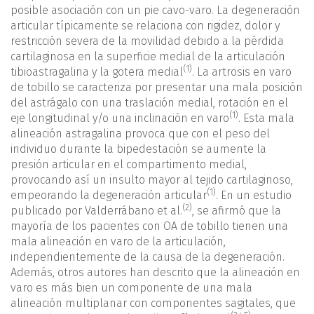
posible asociación con un pie cavo-varo. La degeneración
articular típicamente se relaciona con rigidez, dolor y
restricción severa de la movilidad debido a la pérdida
cartilaginosa en la superficie medial de la articulación
(1)
tibioastragalina y la gotera medial
. La artrosis en varo
de tobillo se caracteriza por presentar una mala posición
del astrágalo con una traslación medial, rotación en el
(1)
eje longitudinal y/o una inclinación en varo
. Esta mala
alineación astragalina provoca que con el peso del
individuo durante la bipedestación se aumente la
presión articular en el compartimento medial,
provocando así un insulto mayor al tejido cartilaginoso,
(1)
empeorando la degeneración articular
. En un estudio
(2)
publicado por Valderrábano et al.
, se afirmó que la
mayoría de los pacientes con OA de tobillo tienen una
mala alineación en varo de la articulación,
independientemente de la causa de la degeneración.
Además, otros autores han descrito que la alineación en
varo es más bien un componente de una mala
alineación multiplanar con componentes sagitales, que