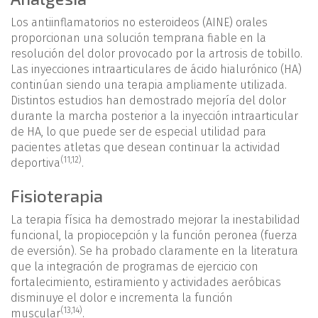
Los antiinflamatorios no esteroideos (AINE) orales
proporcionan una solución temprana fiable en la
resolución del dolor provocado por la artrosis de tobillo.
Las inyecciones intraarticulares de ácido hialurónico (HA)
continúan siendo una terapia ampliamente utilizada.
Distintos estudios han demostrado mejoría del dolor
durante la marcha posterior a la inyección intraarticular
de HA, lo que puede ser de especial utilidad para
pacientes atletas que desean continuar la actividad
(
11
,
12
)
deportiva
.
Fisioterapia
La terapia física ha demostrado mejorar la inestabilidad
funcional, la propiocepción y la función peronea (fuerza
de eversión). Se ha probado claramente en la literatura
que la integración de programas de ejercicio con
fortalecimiento, estiramiento y actividades aeróbicas
disminuye el dolor e incrementa la función
(
13
,
14
)
muscular
.