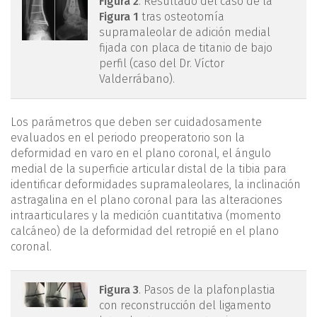
figura2.png
Figura 2
. Resultado del caso de la
Figura 1
tras osteotomía
supramaleolar de adición medial
fijada con placa de titanio de bajo
perfil (caso del Dr. Víctor
Valderrábano).
Los parámetros que deben ser cuidadosamente
evaluados en el periodo preoperatorio son la
deformidad en varo en el plano coronal, el ángulo
medial de la superficie articular distal de la tibia para
identificar deformidades supramaleolares, la inclinación
astragalina en el plano coronal para las alteraciones
intraarticulares y la medición cuantitativa (momento
calcáneo) de la deformidad del retropié en el plano
coronal.
figura3.png
Figura 3
. Pasos de la plafonplastia
con reconstrucción del ligamento