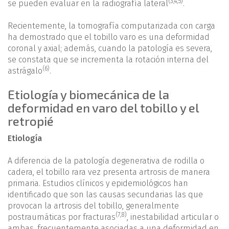
(
3
,
4
,
5
)
se pueden evaluar en la radiografía lateral
.
Recientemente, la tomografía computarizada con carga
ha demostrado que el tobillo varo es una deformidad
coronal y axial; además, cuando la patología es severa,
se constata que se incrementa la rotación interna del
(6)
astrágalo
.
Etiología y biomecánica de la
deformidad en varo del tobillo y el
retropié
Etiología
A diferencia de la patología degenerativa de rodilla o
cadera, el tobillo rara vez presenta artrosis de manera
primaria. Estudios clínicos y epidemiológicos han
identificado que son las causas secundarias las que
provocan la artrosis del tobillo, generalmente
(
7
,
8
)
postraumáticas por fracturas
, inestabilidad articular o
ambas, frecuentemente asociadas a una deformidad en