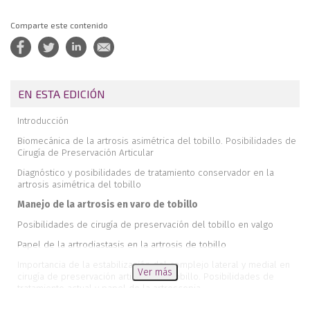
Comparte este contenido
EN ESTA EDICIÓN
Introducción
Biomecánica de la artrosis asimétrica del tobillo. Posibilidades de
Cirugía de Preservación Articular
Diagnóstico y posibilidades de tratamiento conservador en la
artrosis asimétrica del tobillo
Manejo de la artrosis en varo de tobillo
Posibilidades de cirugía de preservación del tobillo en valgo
Papel de la artrodiastasis en la artrosis de tobillo
Importancia de la estabilización del complejo lateral y medial en
Ver más
cirugía de preservación articular del tobillo. Posibilidades de
tratamiento actual y papel de la artroscopia
Manejo de la Pseudoartrosis y consolidación viciosa del peroné