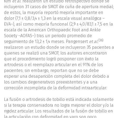
Kim
et al
. realizaron un estudio retrospectivo donde se
incluyeron 31 casos de SMOT de cuña de apertura medial;
de estos, la mayoría reportó mejoría importante en
dolor (7,1 ± 0,8/3,4 ± 1,3 en la escala visual analógica –
EVA–), así como mejoría funcional (2,9 ± 4,0/83,1 ± 7,5 en la
escala de la American Orthopaedic Foot and Ankle
Society –AOFAS–) tras un periodo promedio de
(36)
seguimiento de 13,2 ± 1,4 meses. Pangensert
et al
.
realizaron un estudio donde se incluyeron 35 pacientes a
quienes se realizó una SMOT; los autores encontraron
que el procedimiento logró posponer con éxito la
artrodesis o el reemplazo articular en el 91% de los
pacientes; sin embargo, reportan que no se debe
esperar una desaparición completa del dolor debido a
los cambios degenerativos preexistentes y a una
corrección incompleta de la deformidad intraarticular.
La fusión o artrodesis de tobillo está indicada solamente
si la terapia conservadora no logra mejorar el dolor y/o la
rigidez articular. Los resultados de la fusión de tobillo en
la articulación con deformidad en varo son poco