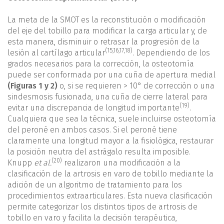
La meta de la SMOT es la reconstitución o modificación
del eje del tobillo para modificar la carga articular y, de
esta manera, disminuir o retrasar la progresión de la
(
15
,
16
,
17
,
18
)
lesión al cartílago articular
. Dependiendo de los
grados necesarios para la corrección, la osteotomía
puede ser conformada por una cuña de apertura medial
(Figuras 1 y 2)
o, si se requieren > 10° de corrección o una
sindesmosis fusionada, una cuña de cierre lateral para
(19)
evitar una discrepancia de longitud importante
.
Cualquiera que sea la técnica, suele incluirse osteotomía
del peroné en ambos casos. Si el peroné tiene
claramente una longitud mayor a la fisiológica, restaurar
la posición neutra del astrágalo resulta imposible.
(20)
Knupp
et al.
realizaron una modificación a la
clasificación de la artrosis en varo de tobillo mediante la
adición de un algoritmo de tratamiento para los
procedimientos extraarticulares. Esta nueva clasificación
permite categorizar los distintos tipos de artrosis de
tobillo en varo y facilita la decisión terapéutica,