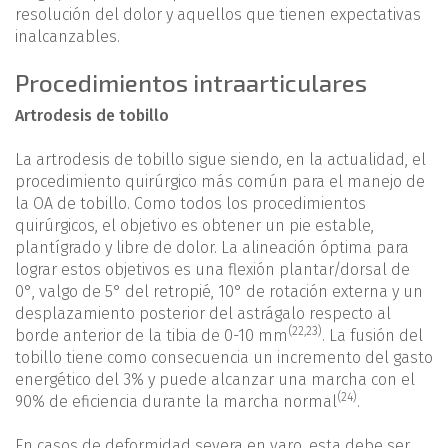
resolución del dolor y aquellos que tienen expectativas
inalcanzables.
Procedimientos intraarticulares
Artrodesis de tobillo
La artrodesis de tobillo sigue siendo, en la actualidad, el
procedimiento quirúrgico más común para el manejo de
la OA de tobillo. Como todos los procedimientos
quirúrgicos, el objetivo es obtener un pie estable,
plantígrado y libre de dolor. La alineación óptima para
lograr estos objetivos es una flexión plantar/dorsal de
0°, valgo de 5° del retropié, 10° de rotación externa y un
desplazamiento posterior del astrágalo respecto al
(
22
,
23
)
borde anterior de la tibia de 0-10 mm
. La fusión del
tobillo tiene como consecuencia un incremento del gasto
energético del 3% y puede alcanzar una marcha con el
(24)
90% de eficiencia durante la marcha normal
.
En casos de deformidad severa en varo, esta debe ser