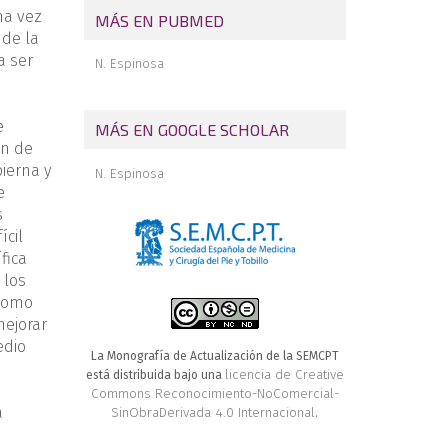
na vez
Potenciales complicaciones de la
MÁS EN PUBMED
cirugía de preservación articular y
 de la
sus soluciones
a ser
N. Espinosa
e
MÁS EN GOOGLE SCHOLAR
ón de
pierna y
N. Espinosa
e
s
ícil
fica
 los
 como
mejorar
edio
La Monografía de Actualización de la SEMCPT
licencia de Creative
está distribuida bajo una
Commons Reconocimiento-NoComercial-
á
SinObraDerivada 4.0 Internacional
.