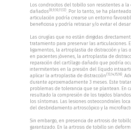
Los condrocitos del tobillo son resistentes a l
(
8
,
9
,
10
,
11
,
12
)
dañados
. Por lo tanto, se ha planteado
articulación podría crearse un entorno favorabl
beneficiosa y podría retrasar y/o evitar el desar
Las cirugías que no están dirigidas directament
tratamiento para preservar las articulaciones. 
ligamentos, la artroplastia de distracción y las
en pacientes jóvenes, la artroplastia de distra
reparación del cartílago dañado que podría ocu
intermitentes en la presión del líquido intraart
(
13
,
14
,
15
,
16
)
aplicar la artroplastia de distracción
. Ad
durante aproximadamente 3 meses. Este tratami
problemas de tolerancia que se plantean. En ca
resultado la compresión de los tejidos blandos
los síntomas. Las lesiones osteocondrales local
del desbridamiento artroscópico y la microfract
Sin embargo, en presencia de artrosis de tobill
garantizado. En la artrosis de tobillo sin deform