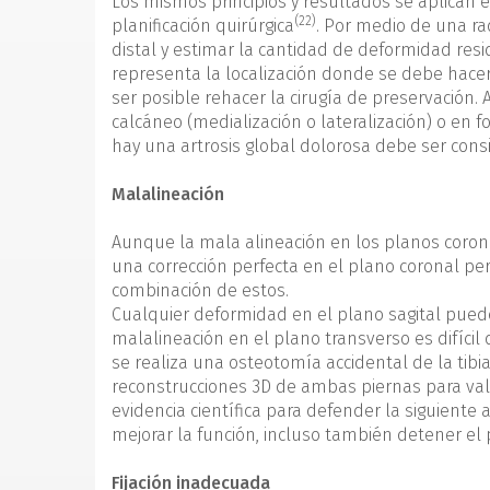
Los mismos principios y resultados se aplican en
(22)
planificación quirúrgica
. Por medio de una rad
distal y estimar la cantidad de deformidad res
representa la localización donde se debe hacer
ser posible rehacer la cirugía de preservación
calcáneo (medialización o lateralización) o en 
hay una artrosis global dolorosa debe ser consi
Malalineación
Aunque la mala alineación en los planos corona
una corrección perfecta en el plano coronal per
combinación de estos.
Cualquier deformidad en el plano sagital puede 
malalineación en el plano transverso es difíci
se realiza una osteotomía accidental de la tibi
reconstrucciones 3D de ambas piernas para valo
evidencia científica para defender la siguiente
mejorar la función, incluso también detener el p
Fijación inadecuada