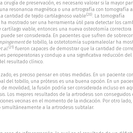
la cirugía de preservación, es necesario valorar si la mayor par
 una resonancia magnética o una artrografía con tomografía a
(20)
 cantidad de tejido cartilaginoso viable
. La tomografía
 ha mostrado ser una herramienta útil para detectar los cam
nte cartílago viable, entonces una nueva osteotomía correctora
puede ser considerada. En pacientes que sufren de sobrecor
mpingement
de tobillo, la ostetotomía supramaleolar ha mos
(21)
t al
.
fueron capaces de demostrar que la cantidad de corre
s perioperatorias y condujo a una significativa reducción del 
l resultado clínico.
zado, es preciso pensar en otras medidas. En un paciente co
al del tobillo, una prótesis es una buena opción. En un pacie
it de movilidad, la fusión podría ser considerada incluso en aq
sis. Los mejores resultados de la artrodesis son conseguidos
ciones vecinas en el momento de la indicación. Por otro lado,
o simultáneamente a la artrodesis subtalar.