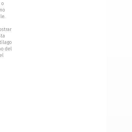
 o
omo
le.
ostrar
sta
tílago
mo del
el