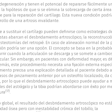
a degeneración y tienen el potencial de repararse fácilmente u
 la hipótesis de que si se elimina la sobrecarga de cierta área
e para la reparación del cartílago. Esta nueva condición podrí
rollo de una artrosis invalidante.
e a sustituir el cartílago pueden definirse como estrategias d
Estas abarcan el desbridamiento artroscópico, la reconstrucci
 osteotomías del retropié. En caso de alineación normal de la 
cción podría ser una opción. El concepto se basa en la probabl
rrir cuando la articulación se descarga y se somete a cambio
icular. Sin embargo, en pacientes con deformidad mayor, es dif
emás, este procedimiento necesita una fijación externa especí
ento precisa una explicación detallada al paciente debido a
sos de pinzamiento anterior por un osteofito localizado, da
, por lo que el desbridamiento artroscópico puede ayudar a 
es del astrágalo y la tibia podrían abordarse con éxito por m
(17)
ura
.
o global, el resultado del desbridamiento artroscópico no est
idad ósea pero con inestabilidad crónica del tobillo, la