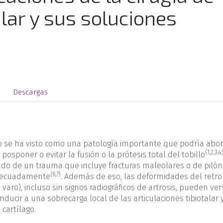
lar y sus soluciones
Descargas
llo se ha visto como una patología importante que podría abo
(
1
,
2
,
3
,
4
,
posponer o evitar la fusión o la prótesis total del tobillo
tado de un trauma que incluye fracturas maleolares o de pilón
(
6
,
7
)
nadecuadamente
. Además de eso, las deformidades del retrop
varo), incluso sin signos radiográficos de artrosis, pueden ver
ucir a una sobrecarga local de las articulaciones tibiotalar 
 cartílago.