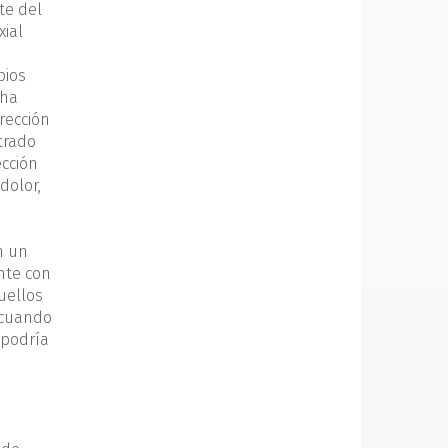
te del
xial
bios
 ha
rección
trado
cción
dolor,
n un
nte con
uellos
 cuando
 podría