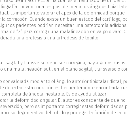
 caso de infracorrección, la cual es el resultado de un déficit
iografía convencional es posible medir los ángulos tibial late
idual. Es importante valorar el ápex de la deformidad porque
 la corrección. Cuando existe un buen estado del cartílago, p
. Algunos pacientes podrían necesitar una osteotomía adiciona
forma de “Z” para corregir una malalineación en valgo o varo.
derada una prótesis o una artrodesis de tobillo.
l, sagital y transverso debe ser corregida, hay algunos casos
o una malalineación sutil en el plano sagital, transverso o c
ser valorada mediante el ángulo anterior tibiotalar distal, p
l de detectar. Esta condición es frecuentemente encontrada c
a completa dejándola inestable. Es de ayuda utilizar
rar la deformidad angular. El autor es consciente de que no
 aseveración, pero es importante corregir estas deformidades 
roceso degenerativo del tobillo y proteger la función de la rod