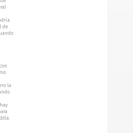
 de
ral
odría
l de
 Cuando
 con
omo
ero la
uando
 hay
para
illa.