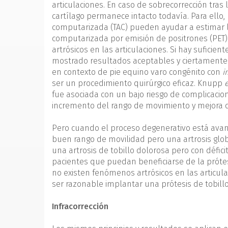
articulaciones. En caso de sobrecorrección tras 
cartílago permanece intacto todavía. Para ello,
computarizada (TAC) pueden ayudar a estimar la
computarizada por emisión de positrones (PET)
artrósicos en las articulaciones. Si hay suficie
mostrado resultados aceptables y ciertamente 
en contexto de pie equino varo congénito con
i
ser un procedimiento quirúrgico eficaz. Knupp
e
fue asociada con un bajo riesgo de complicacione
incremento del rango de movimiento y mejora de
Pero cuando el proceso degenerativo está avan
buen rango de movilidad pero una artrosis glob
una artrosis de tobillo dolorosa pero con défic
pacientes que puedan beneficiarse de la próte
no existen fenómenos artrósicos en las articula
ser razonable implantar una prótesis de tobill
Infracorrección