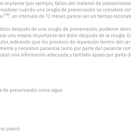
al implante (por ejemplo, fallos del material de osteosíntesis
considerar cuándo una cirugía de preservación se considera c
(19)
al
.
, un intervalo de 12 meses parece ser un tiempo razonab
 dolor después de una cirugía de preservación, pudieron dem
ce una mejora importante del dolor después de la cirugía. E
utor, indicando que los procesos de reparación dentro del car
tamente y necesitan paciencia tanto por parte del paciente co
cesitan una información adecuada y también apoyo por parte d
gía de preservación como sigue:
no unión).