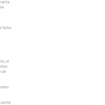
cierta
ple
 fallar
lo, el
mbiar
o de
ativo
ciente,