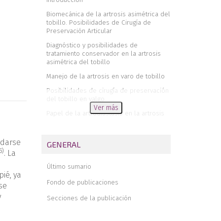
Biomecánica de la artrosis asimétrica del
tobillo. Posibilidades de Cirugía de
Preservación Articular
Diagnóstico y posibilidades de
tratamiento conservador en la artrosis
asimétrica del tobillo
Manejo de la artrosis en varo de tobillo
Posibilidades de cirugía de preservación
del tobillo en valgo
Ver más
Papel de la artrodiastasis en la artrosis
de tobillo
Importancia de la estabilización del
rdarse
GENERAL
complejo lateral y medial en cirugía de
5
)
preservación articular del tobillo.
. La
Posibilidades de tratamiento actual y
Último sumario
papel de la artroscopia
ié, ya
Fondo de publicaciones
Manejo de la Pseudoartrosis y
se
consolidación viciosa del peroné
y
Secciones de la publicación
Posibilidades de cirugía de conservación
articular del tobillo lejos del tobillo