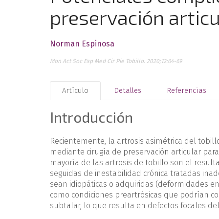
preservación articu
Norman Espinosa
Mon Act Soc Esp Med Cir Pie Tobillo. 2020;12:64-69
Artículo
Detalles
Referencias
Introducción
Recientemente, la artrosis asimétrica del tobi
mediante cirugía de preservación articular para 
mayoría de las artrosis de tobillo son el resul
seguidas de inestabilidad crónica tratadas i
sean idiopáticas o adquiridas (deformidades en 
como condiciones preartrósicas que podrían cond
subtalar, lo que resulta en defectos focales del