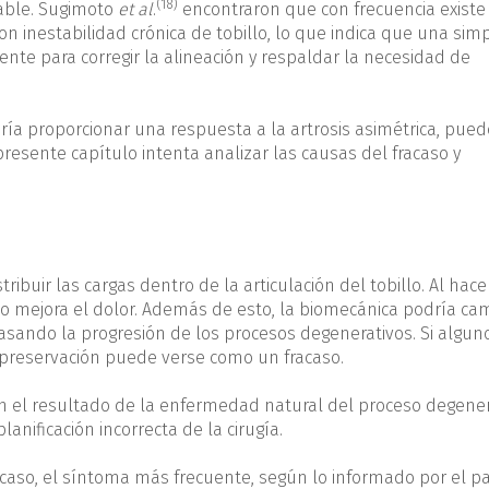
(18)
nable. Sugimoto
et al
.
encontraron que con frecuencia existe 
n inestabilidad crónica de tobillo, lo que indica que una sim
nte para corregir la alineación y respaldar la necesidad de
ría proporcionar una respuesta a la artrosis asimétrica, puede
esente capítulo intenta analizar las causas del fracaso y
tribuir las cargas dentro de la articulación del tobillo. Al hacer
 mejora el dolor. Además de esto, la biomecánica podría ca
rasando la progresión de los procesos degenerativos. Si algun
e preservación puede verse como un fracaso.
son el resultado de la enfermedad natural del proceso degener
anificación incorrecta de la cirugía.
caso, el síntoma más frecuente, según lo informado por el pa