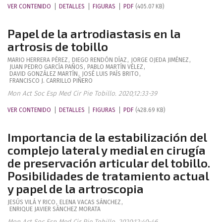
VER CONTENIDO
DETALLES
FIGURAS
PDF
(405.07 KB)
Papel de la artrodiastasis en la
artrosis de tobillo
MARIO
HERRERA PÉREZ
,
DIEGO
RENDÓN DÍAZ
,
JORGE
OJEDA JIMÉNEZ
,
JUAN PEDRO
GARCÍA PAÑOS
,
PABLO
MARTÍN VÉLEZ
,
DAVID
GONZÁLEZ MARTÍN
,
JOSÉ LUIS
PAÍS BRITO
,
FRANCISCO J.
CARRILLO PIÑERO
Mon Act Soc Esp Med Cir Pie Tobillo. 2020;12:33-39
VER CONTENIDO
DETALLES
FIGURAS
PDF
(428.69 KB)
Importancia de la estabilización del
complejo lateral y medial en cirugía
de preservación articular del tobillo.
Posibilidades de tratamiento actual
y papel de la artroscopia
JESÚS
VILÁ Y RICO
,
ELENA
VACAS SÁNCHEZ
,
ENRIQUE JAVIER
SÁNCHEZ MORATA
Mon Act Soc Esp Med Cir Pie Tobillo. 2020;12:40-46