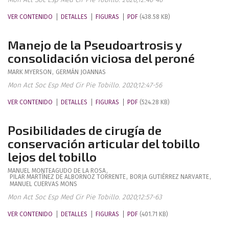
VER CONTENIDO
DETALLES
FIGURAS
PDF
(438.58 KB)
Manejo de la Pseudoartrosis y
consolidación viciosa del peroné
MARK
MYERSON
,
GERMÁN
JOANNAS
Mon Act Soc Esp Med Cir Pie Tobillo. 2020;12:47-56
VER CONTENIDO
DETALLES
FIGURAS
PDF
(524.28 KB)
Posibilidades de cirugía de
conservación articular del tobillo
lejos del tobillo
MANUEL
MONTEAGUDO DE LA ROSA
,
PILAR
MARTÍNEZ DE ALBORNOZ TORRENTE
,
BORJA
GUTIÉRREZ NARVARTE
,
MANUEL
CUERVAS MONS
Mon Act Soc Esp Med Cir Pie Tobillo. 2020;12:57-63
VER CONTENIDO
DETALLES
FIGURAS
PDF
(401.71 KB)