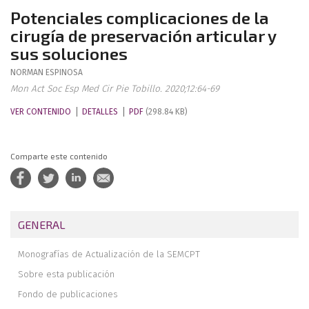
Potenciales complicaciones de la
cirugía de preservación articular y
sus soluciones
NORMAN
ESPINOSA
Mon Act Soc Esp Med Cir Pie Tobillo. 2020;12:64-69
VER CONTENIDO
DETALLES
PDF
(298.84 KB)
Comparte este contenido
GENERAL
Monografías de Actualización de la SEMCPT
Sobre esta publicación
Fondo de publicaciones