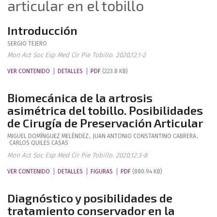
articular en el tobillo
Introducción
SERGIO
TEJERO
Mon Act Soc Esp Med Cir Pie Tobillo. 2020;12:1-2
VER CONTENIDO
DETALLES
PDF
(223.8 KB)
Biomecánica de la artrosis
asimétrica del tobillo. Posibilidades
de Cirugía de Preservación Articular
MIGUEL
DOMÍNGUEZ MELÉNDEZ
,
JUAN ANTONIO
CONSTANTINO CABRERA
,
CARLOS
QUILES CASAS
Mon Act Soc Esp Med Cir Pie Tobillo. 2020;12:3-8
VER CONTENIDO
DETALLES
FIGURAS
PDF
(880.94 KB)
Diagnóstico y posibilidades de
tratamiento conservador en la