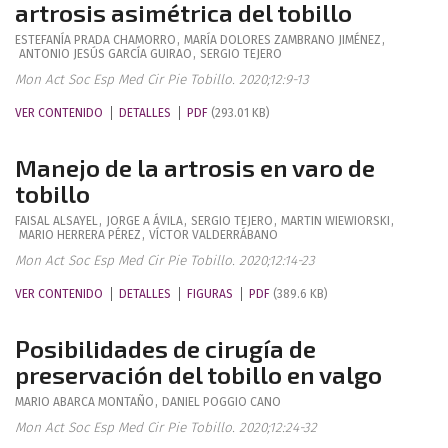
artrosis asimétrica del tobillo
ESTEFANÍA
PRADA CHAMORRO
,
MARÍA DOLORES
ZAMBRANO JIMÉNEZ
,
ANTONIO JESÚS
GARCÍA GUIRAO
,
SERGIO
TEJERO
Mon Act Soc Esp Med Cir Pie Tobillo. 2020;12:9-13
VER CONTENIDO
DETALLES
PDF
(293.01 KB)
Manejo de la artrosis en varo de
tobillo
FAISAL
ALSAYEL
,
JORGE A
ÁVILA
,
SERGIO
TEJERO
,
MARTIN
WIEWIORSKI
,
MARIO
HERRERA PÉREZ
,
VÍCTOR
VALDERRÁBANO
Mon Act Soc Esp Med Cir Pie Tobillo. 2020;12:14-23
VER CONTENIDO
DETALLES
FIGURAS
PDF
(389.6 KB)
Posibilidades de cirugía de
preservación del tobillo en valgo
MARIO
ABARCA MONTAÑO
,
DANIEL
POGGIO CANO
Mon Act Soc Esp Med Cir Pie Tobillo. 2020;12:24-32