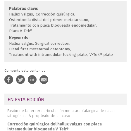
Palabras clave:
Hallux valgus
Corrección quirúrgica
Osteotomía distal del primer metatarsiano
Tratamiento con placa bloqueada endomedular
Placa V-Tek®
Keywords:
Hallux valgus. Surgical correction
Distal first metatarsal osteotomy
Treatment with intramedular locking plate
V-Tek® plate
Comparte este contenido
EN ESTA EDICIÓN
Fusión de la tercera articulación metatarsofalángica de causa
iatrogénica. A propósito de un caso
Corrección quirúrgica del hallux valgus con placa
intramedular bloqueada V-Tek®