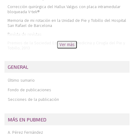
Corrección quirúrgica del Hallux Valgus con placa intramedular
bloqueada V-tek®
Memoria de mi rotación en la Unidad de Pie y Tobillo del Hospital
San Rafael de Barcelona
Revista de revistas
Premios de la Sociedad Española de Medicina y Cirugía del Pie y
Ver más
Tobillo, 2013
Novedades en la inestabilidad crónica de tobillo
Recidivas de lesiones osteocondrales de astrágalo. Un reto
GENERAL
Resultados clínicos y funcionales del desbridamiento artroscópico
en las lesiones osteocondrales de astrágalo
Último sumario
Doble artrodesis del tarso por vía medial: primeros dieciséis
Fondo de publicaciones
casos
Secciones de la publicación
Tobillo cóncavo-convexo. A propósito de un caso
MÁS EN PUBMED
A. Pérez Fernández