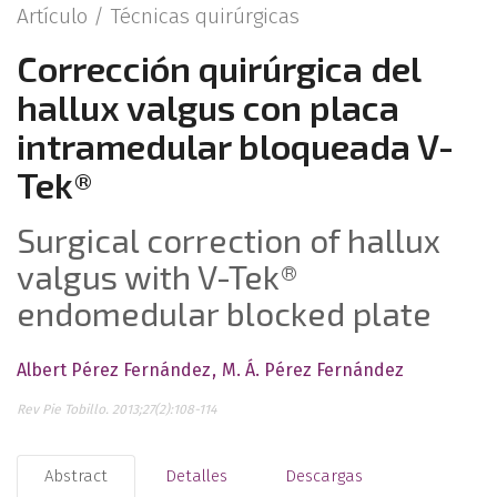
Artículo /
Técnicas quirúrgicas
Corrección quirúrgica del
hallux valgus con placa
intramedular bloqueada V-
Tek®
Surgical correction of hallux
valgus with V-Tek®
endomedular blocked plate
Albert Pérez Fernández
M. Á. Pérez Fernández
Rev Pie Tobillo. 2013;27(2):108-114
Abstract
Detalles
Descargas