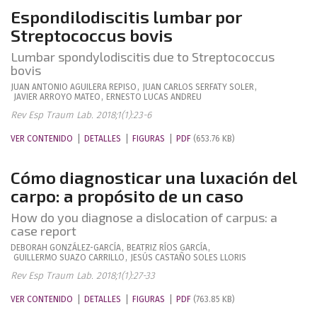
Espondilodiscitis lumbar por
Streptococcus bovis
Lumbar spondylodiscitis due to Streptococcus
bovis
JUAN ANTONIO
AGUILERA REPISO
,
JUAN CARLOS
SERFATY SOLER
,
JAVIER
ARROYO MATEO
,
ERNESTO
LUCAS ANDREU
Rev Esp Traum Lab. 2018;1(1):23-6
VER CONTENIDO
DETALLES
FIGURAS
PDF
(653.76 KB)
Cómo diagnosticar una luxación del
carpo: a propósito de un caso
How do you diagnose a dislocation of carpus: a
case report
DEBORAH
GONZÁLEZ-GARCÍA
,
BEATRIZ
RÍOS GARCÍA
,
GUILLERMO
SUAZO CARRILLO
,
JESÚS
CASTAÑO SOLES LLORIS
Rev Esp Traum Lab. 2018;1(1):27-33
VER CONTENIDO
DETALLES
FIGURAS
PDF
(763.85 KB)