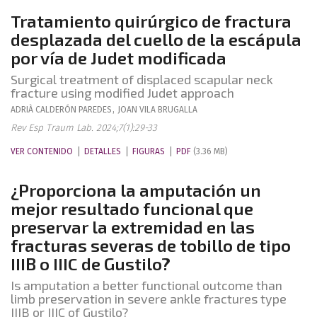
Tratamiento quirúrgico de fractura
desplazada del cuello de la escápula
por vía de Judet modificada
Surgical treatment of displaced scapular neck
fracture using modified Judet approach
ADRIÀ
CALDERÓN PAREDES
,
JOAN
VILA BRUGALLA
Rev Esp Traum Lab. 2024;7(1):29-33
VER CONTENIDO
DETALLES
FIGURAS
PDF
(3.36 MB)
¿Proporciona la amputación un
mejor resultado funcional que
preservar la extremidad en las
fracturas severas de tobillo de tipo
IIIB o IIIC de Gustilo?
Is amputation a better functional outcome than
limb preservation in severe ankle fractures type
IIIB or IIIC of Gustilo?