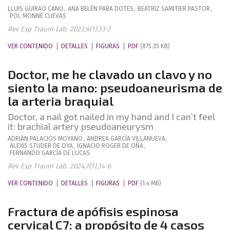
LLUIS
GUIRAO CANO
,
ANA BELÉN
PABA DOTES
,
BEATRIZ
SAMITIER PASTOR
,
POL
MONNÉ CUEVAS
Rev Esp Traum Lab. 2023;6(1):33-7
VER CONTENIDO
DETALLES
FIGURAS
PDF
(875.35 KB)
Doctor, me he clavado un clavo y no
siento la mano: pseudoaneurisma de
la arteria braquial
Doctor, a nail got nailed in my hand and I can’t feel
it: brachial artery pseudoaneurysm
ADRIÁN
PALACIOS MOYANO
,
ANDREA
GARCÍA VILLANUEVA
,
ALEXIS
STUDER DE OYA
,
IGNACIO
ROGER DE OÑA
,
FERNANDO
GARCÍA DE LUCAS
Rev Esp Traum Lab. 2024;7(1):34-6
VER CONTENIDO
DETALLES
FIGURAS
PDF
(1.4 MB)
Fractura de apófisis espinosa
cervical C7: a propósito de 4 casos