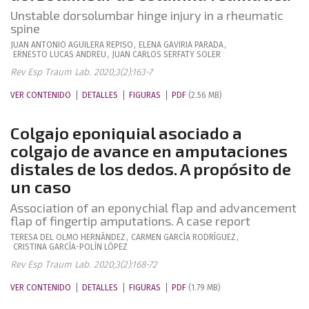
Unstable dorsolumbar hinge injury in a rheumatic
spine
JUAN ANTONIO
AGUILERA REPISO
,
ELENA
GAVIRIA PARADA
,
ERNESTO
LUCAS ANDREU
,
JUAN CARLOS
SERFATY SOLER
Rev Esp Traum Lab. 2020;3(2):163-7
VER CONTENIDO
DETALLES
FIGURAS
PDF
(2.56 MB)
Colgajo eponiquial asociado a
colgajo de avance en amputaciones
distales de los dedos. A propósito de
un caso
Association of an eponychial flap and advancement
flap of fingertip amputations. A case report
TERESA
DEL OLMO HERNÁNDEZ
,
CARMEN
GARCÍA RODRÍGUEZ
,
CRISTINA
GARCÍA-POLÍN LÓPEZ
Rev Esp Traum Lab. 2020;3(2):168-72
VER CONTENIDO
DETALLES
FIGURAS
PDF
(1.79 MB)