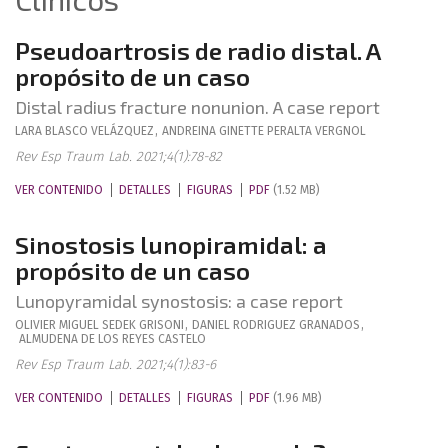
Pseudoartrosis de radio distal. A
propósito de un caso
Distal radius fracture nonunion. A case report
LARA
BLASCO VELÁZQUEZ
,
ANDREINA GINETTE
PERALTA VERGNOL
Rev Esp Traum Lab. 2021;4(1):78-82
VER CONTENIDO
DETALLES
FIGURAS
PDF
(1.52 MB)
Sinostosis lunopiramidal: a
propósito de un caso
Lunopyramidal synostosis: a case report
OLIVIER MIGUEL
SEDEK GRISONI
,
DANIEL
RODRIGUEZ GRANADOS
,
ALMUDENA
DE LOS REYES CASTELO
Rev Esp Traum Lab. 2021;4(1):83-6
VER CONTENIDO
DETALLES
FIGURAS
PDF
(1.96 MB)