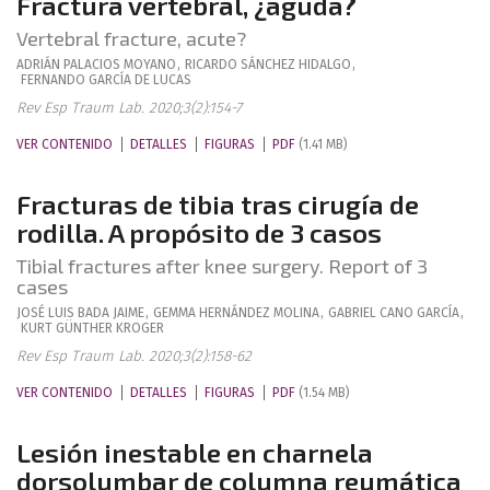
Fractura vertebral, ¿aguda?
Vertebral fracture, acute?
ADRIÁN
PALACIOS MOYANO
,
RICARDO
SÁNCHEZ HIDALGO
,
FERNANDO
GARCÍA DE LUCAS
Rev Esp Traum Lab. 2020;3(2):154-7
VER CONTENIDO
DETALLES
FIGURAS
PDF
(1.41 MB)
Fracturas de tibia tras cirugía de
rodilla. A propósito de 3 casos
Tibial fractures after knee surgery. Report of 3
cases
JOSÉ LUIS
BADA JAIME
,
GEMMA
HERNÁNDEZ MOLINA
,
GABRIEL
CANO GARCÍA
,
KURT
GÜNTHER KROGER
Rev Esp Traum Lab. 2020;3(2):158-62
VER CONTENIDO
DETALLES
FIGURAS
PDF
(1.54 MB)
Lesión inestable en charnela
dorsolumbar de columna reumática