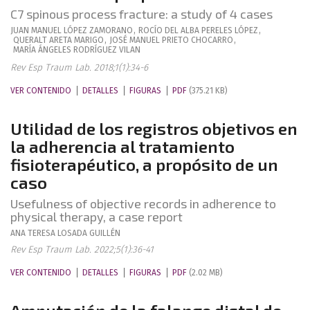
C7 spinous process fracture: a study of 4 cases
JUAN MANUEL
LÓPEZ ZAMORANO
,
ROCÍO DEL ALBA
PERELES LÓPEZ
,
QUERALT
ARETA MARIGO
,
JOSÉ MANUEL
PRIETO CHOCARRO
,
MARÍA ÁNGELES
RODRÍGUEZ VILAN
Rev Esp Traum Lab. 2018;1(1):34-6
VER CONTENIDO
DETALLES
FIGURAS
PDF
(375.21 KB)
Utilidad de los registros objetivos en
la adherencia al tratamiento
fisioterapéutico, a propósito de un
caso
Usefulness of objective records in adherence to
physical therapy, a case report
ANA TERESA
LOSADA GUILLÉN
Rev Esp Traum Lab. 2022;5(1):36-41
VER CONTENIDO
DETALLES
FIGURAS
PDF
(2.02 MB)