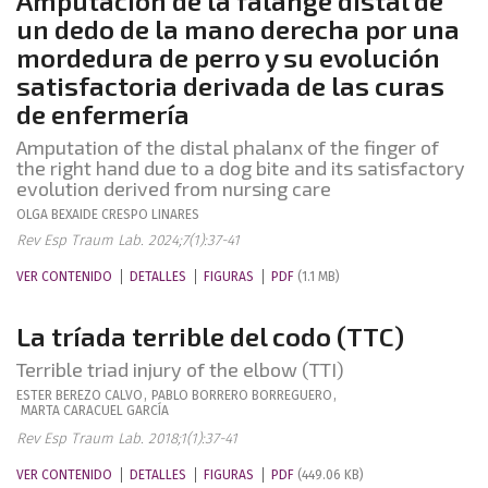
Amputación de la falange distal de
un dedo de la mano derecha por una
mordedura de perro y su evolución
satisfactoria derivada de las curas
de enfermería
Amputation of the distal phalanx of the finger of
the right hand due to a dog bite and its satisfactory
evolution derived from nursing care
OLGA BEXAIDE
CRESPO LINARES
Rev Esp Traum Lab. 2024;7(1):37-41
VER CONTENIDO
DETALLES
FIGURAS
PDF
(1.1 MB)
La tríada terrible del codo (TTC)
Terrible triad injury of the elbow (TTI)
ESTER
BEREZO CALVO
,
PABLO
BORRERO BORREGUERO
,
MARTA
CARACUEL GARCÍA
Rev Esp Traum Lab. 2018;1(1):37-41
VER CONTENIDO
DETALLES
FIGURAS
PDF
(449.06 KB)