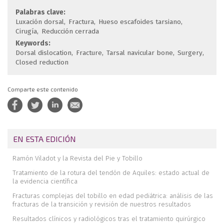
Palabras clave:
Luxación dorsal
Fractura
Hueso escafoides tarsiano
Cirugía
Reducción cerrada
Keywords:
Dorsal dislocation
Fracture
Tarsal navicular bone
Surgery
Closed reduction
Comparte este contenido
EN ESTA EDICIÓN
Ramón Viladot y la Revista del Pie y Tobillo
Tratamiento de la rotura del tendón de Aquiles: estado actual de
la evidencia científica
Fracturas complejas del tobillo en edad pediátrica: análisis de las
fracturas de la transición y revisión de nuestros resultados
Resultados clínicos y radiológicos tras el tratamiento quirúrgico