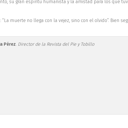
ento, su gran espíritu humanista y la amistad para los que tu
 “La muerte no llega con la vejez, sino con el olvido”. Bien se
ra1.png
ra Pérez
.
Director de la Revista del Pie y Tobillo