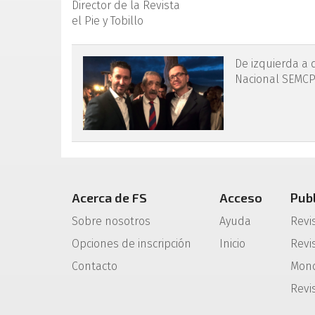
Director de la Revista
el Pie y Tobillo
rpt.3601.fs2205010-fig
De izquierda a 
Nacional SEMCPT
Acerca de FS
Acceso
Pub
Sobre nosotros
Ayuda
Revi
Opciones de inscripción
Inicio
Revis
Contacto
Mono
Revi