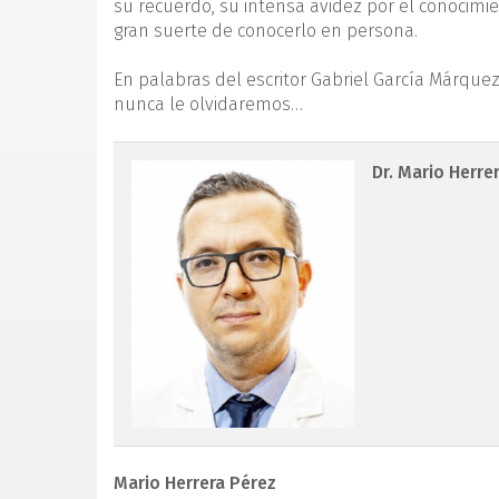
su recuerdo, su intensa avidez por el conocimi
gran suerte de conocerlo en persona.
En palabras del escritor Gabriel García Márquez:
nunca le olvidaremos…
rpt.3601.fs2205010-figu
Dr. Mario Herre
Mario Herrera Pérez