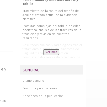
Tobillo
Tratamiento de la rotura del tendón de
Aquiles: estado actual de la evidencia
científica
Fracturas complejas del tobillo en edad
pediátrica: análisis de las fracturas de la
transición y revisión de nuestros
resultados
Resultados clínicos y radiológicos tras el
tratamiento quirúrgico del síndrome de
Ver más
Haglund mediante desinserción
completa, calcaneoplastia y reinserción
en doble hilera del tendón de Aquiles
Osteotomía de alargamiento de la
ie y
GENERAL
columna externa en el tratamiento del
pie plano del adulto: nuestra experiencia
Último sumario
Schwannoma en el pie y tobillo. A
n
propósito de 3 casos
Fondo de publicaciones
Reconstrucción de una rotura del tendón
Secciones de la publicación
extensor común de los dedos debida a
ación
un osteofito talar en un maratoniano. A
propósito de un caso