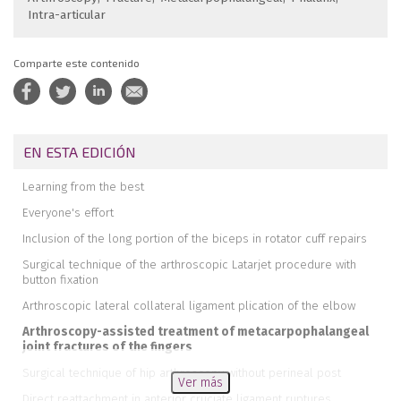
Intra-articular
Comparte este contenido
EN ESTA EDICIÓN
Learning from the best
Everyone's effort
Inclusion of the long portion of the biceps in rotator cuff repairs
Surgical technique of the arthroscopic Latarjet procedure with
button fixation
Arthroscopic lateral collateral ligament plication of the elbow
Arthroscopy-assisted treatment of metacarpophalangeal
joint fractures of the fingers
Surgical technique of hip arthroscopy without perineal post
Ver más
Direct reattachment in anterior cruciate ligament ruptures