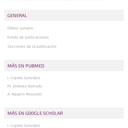
Application of fresh osteochondral allografts to the patella.
Surgical procedure
GENERAL
Arthroscopic ligamentoplasty for lateral ankle instability
Último sumario
Two handles to grasp: double bucket-handle meniscal lesion
Fondo de publicaciones
Secciones de la publicación
MÁS EN PUBMED
I. Copete González
PJ. Jiménez Honrado
A. Navarro Monzonís
MÁS EN GOOGLE SCHOLAR
I. Copete González